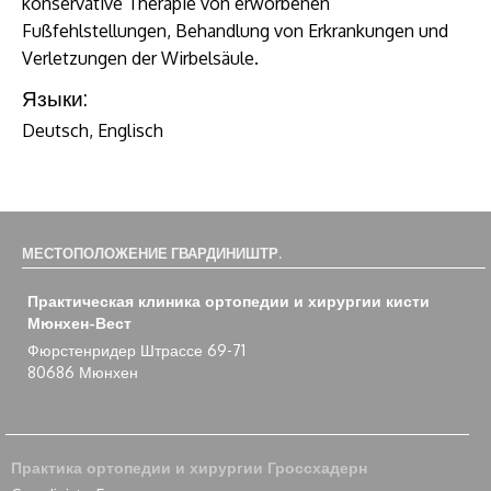
konservative Therapie von erworbenen
Fußfehlstellungen, Behandlung von Erkrankungen und
Verletzungen der Wirbelsäule.
Языки:
Deutsch, Englisch
МЕСТОПОЛОЖЕНИЕ ГВАРДИНИШТР.
Практическая клиника ортопедии и хирургии кисти
Мюнхен-Вест
Фюрстенридер Штрассе 69-71
80686 Мюнхен
Практика ортопедии и хирургии Гроссхадерн