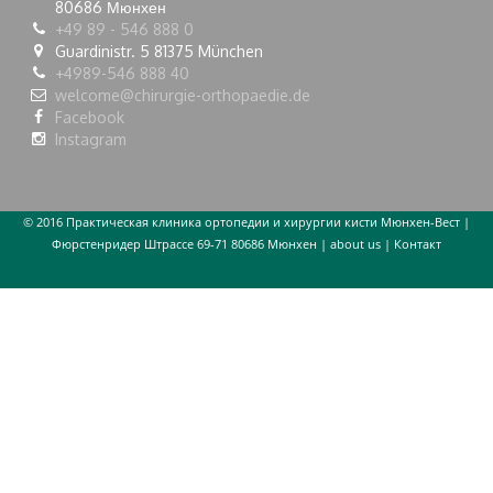
80686
Мюнхен
+49 89 - 546 888 0
Guardinistr. 5 81375 München
+4989-546 888 40
welcome@chirurgie-orthopaedie.de
Facebook
Instagram
© 2016 Практическая клиника ортопедии и хирургии кисти Мюнхен-Вест |
Фюрстенридер Штрассе 69-71 80686 Мюнхен |
about us
|
Контакт