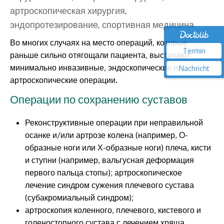
артроскопическая хирургия,
эндопротезирование, спортивная медицина
Во многих случаях на место операций, которые
Termin
раньше сильно отягощали пациента, выступают
минимально инвазивные, эндоскопические и
Nachricht
артроскопические операции.
Операции по сохранению суставов
Реконструктивные операции при неправильной
осанке и/или артрозе колена (например, О-
образные ноги или Х-образные ноги) плеча, кисти
и ступни (например, вальгусная деформация
первого пальца стопы); артроскопическое
лечение синдром сужения плечевого сустава
(субакромиальный синдром);
артроскопия коленного, плечевого, кистевого и
голеностопного сустава с лечением хряща